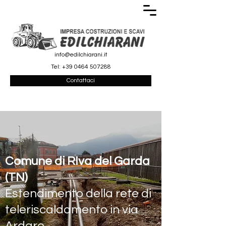
info@edilchiarani.it
Tel:
+39 0464 507288
Contattaci
Comune di RIva del Garda
(TN)
Estendimento della rete di
teleriscaldamento in via
Ardaro