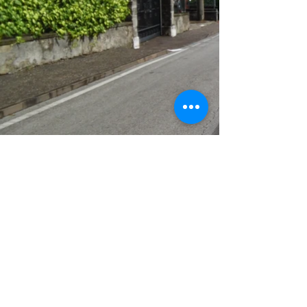
Edilchiarani di Chiarani Cristian
P.IVA
01609320229
- C.F. CHRCST73P22A372Y
info@pec.edilchiarani.it
info@edilchiarani.it