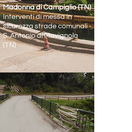
Madonna di Campiglio (TN)
Interventi di messa in
sicurezza strade comunali -
S. Antonio di Mavignola
(TN)