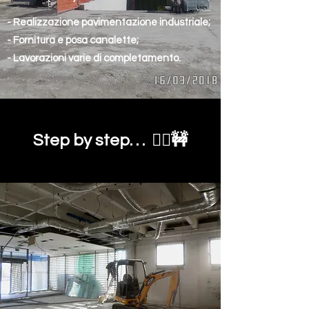
- Realizzazione pavimentazione industriale;
- Fornitura e posa canalette;
- Lavorazioni varie di completamento.
Step by step. . .
👷‍♂️
🚧