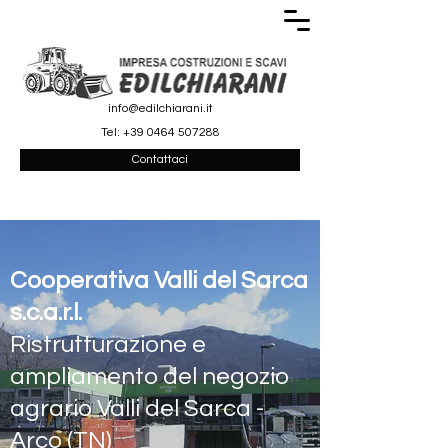
info@edilchiarani.it
Tel:
+39 0464 507288
Contattaci
Cooperativa Valli del Sarca
s.c.a.r.l.
Ristrutturazione e
ampliamento del negozio
agrario Valli del Sarca -
Arco (TN)